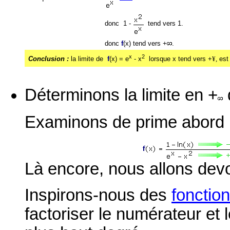
donc 1 -
tend vers 1.
donc
f
(x) tend vers +
.
x
2
Conclusion :
la limite de
f
(x) = e
- x
lorsque x tend vers +
¥,
est 
Déterminons
la limite en +
Examinons de prime abord 
Là encore, nous allons dev
Inspirons-nous des
fonction
factoriser le numérateur et