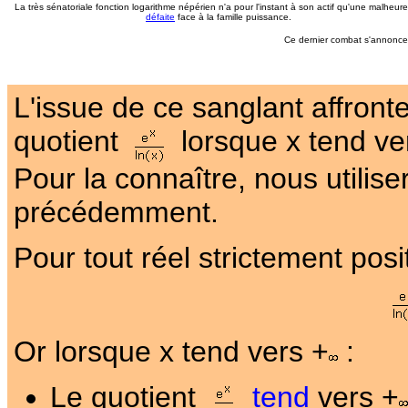
La très sénatoriale fonction logarithme népérien n'a pour l'instant à son actif qu'une malheur
défaite
face à la famille puissance.
Ce dernier combat s'annonce
L'issue de ce sanglant affront
quotient
lorsque x tend ve
Pour la connaître, nous utilis
précédemment.
Pour tout réel strictement posit
Or lorsque x tend vers +
:
Le quotient
tend
vers +