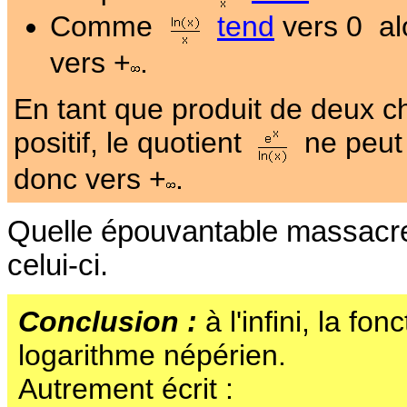
Comme
tend
vers 0 alo
vers +
.
En tant que produit de deux ch
positif, le quotient
ne peut s
donc vers +
.
Quelle épouvantable massacre 
celui-ci.
Conclusion :
à l'infini, la f
logarithme népérien.
Autrement écrit :