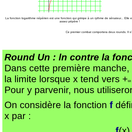
La fonction logarithme népérien est une fonction qui grimpe à un rythme de sénateur... Elle e
assez pépère !
Ce premier combat comportera deux rounds. Il s
Round Un :
ln contre la fonc
Dans cette première manche, 
la limite lorsque x tend vers +
Pour y parvenir, nous utilisero
On considère la fonction
f
défi
x par :
f
(x)